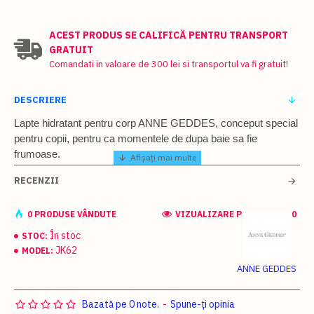
ACEST PRODUS SE CALIFICĂ PENTRU TRANSPORT
GRATUIT
Comandati in valoare de 300 lei si transportul va fi gratuit!
DESCRIERE
Lapte hidratant pentru corp ANNE GEDDES, conceput special
pentru copii, pentru ca momentele de dupa baie sa fie
frumoase.
Imbogatit cu extracte de calendula si ovaz organic, acest lapte
RECENZII
de corp hraneste si hidrateaza pielea copiilor, lasand-o usor
parfumata. Este ideal pentru
dermatita atopica
. Fara alergeni.
0 PRODUSE VÂNDUTE
VIZUALIZARE PRODUS: 8780
Mod de utilizare:
Aplicati pe zonele afectate, masand usor
În stoc
STOC:
pana la absortia completa. Pentru rezultate optime, combinati
JK62
MODEL:
cu samponul delicat si gelul de baie, ambele de la Anne
ANNE GEDDES
Geddes.
Bazată pe 0 note.
-
Spune-ţi opinia