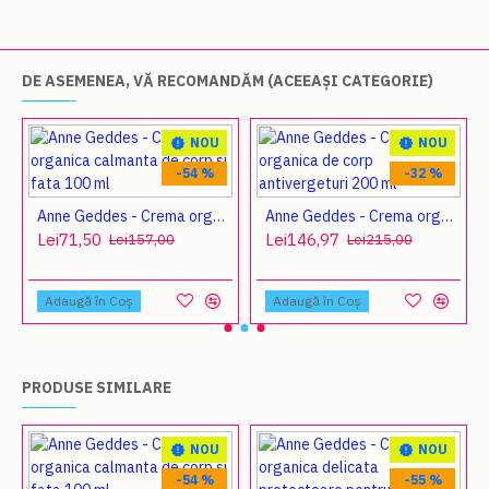
DE ASEMENEA, VĂ RECOMANDĂM (ACEEAȘI CATEGORIE)
NOU
NOU
-54 %
-32 %
ic de buze
Anne Geddes - Crema organica calmanta de corp si fata 100 ml
Anne Geddes - Crema organica de corp antivergeturi 200 ml
Lei71,50
Lei146,97
Lei157,00
Lei215,00
Adaugă în Coş
Adaugă în Coş
PRODUSE SIMILARE
NOU
NOU
-54 %
-55 %