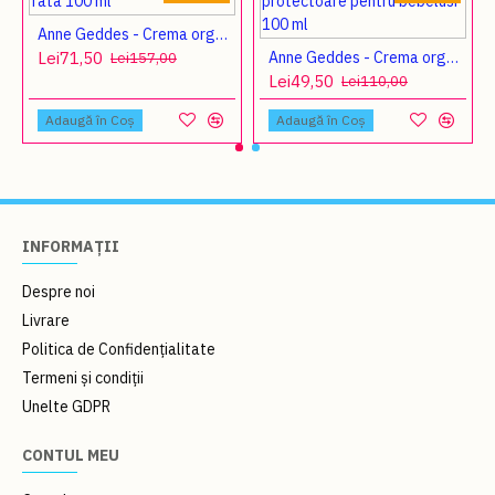
Anne Geddes - Crema organica calmanta de corp si fata 100 ml
Lei71,50
Anne Geddes - Crema organica delicata protectoare pentru bebelusi 100 ml
Lei157,00
Lei49,50
Lei110,00
Adaugă în Coş
Adaugă în Coş
INFORMAȚII
Despre noi
Livrare
Politica de Confidențialitate
Termeni și condiții
Unelte GDPR
CONTUL MEU