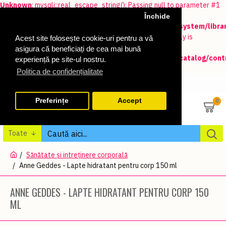
Unknown
: mysqli::real_escape_string(): Passing null to parameter #1
($string) of type string is deprecated in
Închide
/home/batoutlet/ocartdata/storage/modification/system/libra
on line
48
Unknown
: Automatic conversion of false to array is
Acest site folosește cookie-uri pentru a vă
deprecated in
asigura că beneficiați de cea mai bună
/home/batoutlet/ocartdata/storage/modification/catalog/contr
experiență pe site-ul nostru.
on line
113
Politica de confidențialitate
AUTENTIFICARE
ÎNREGISTRARE
Preferințe
Accept
0
Toate
Sănătate și intreținere corporală
Anne Geddes - Lapte hidratant pentru corp 150 ml
ANNE GEDDES - LAPTE HIDRATANT PENTRU CORP 150
ML