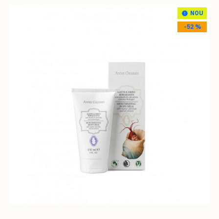
NOU
-52 %