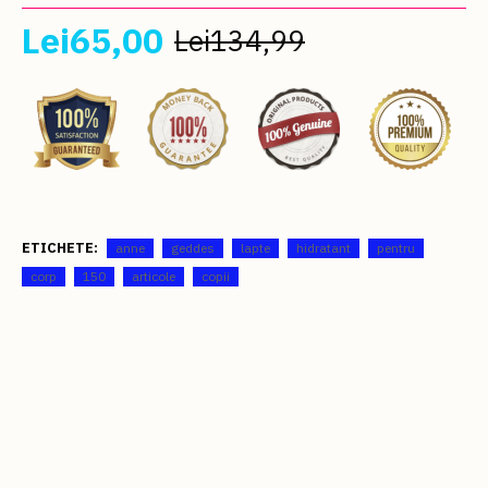
Lei65,00
Lei134,99
ETICHETE:
anne
geddes
lapte
hidratant
pentru
corp
150
articole
copii