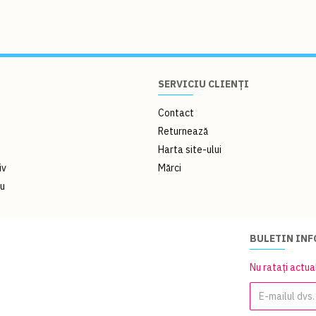
SERVICIU CLIENȚI
Contact
Returnează
Harta site-ului
iv
Mărci
ou
BULETIN IN
Nu ratați actua