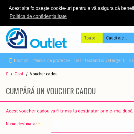
Unknown
: mysqli::real_escape_string(): Passing null to parameter #1 (
Acest site folosește cookie-uri pentru a vă asigura că benef
48
Unknown
: Automatic conversion of false to array is deprecated in
/h
Politica de confidențialitate
Toate
Promotii
Manusi de protectie
Dezinfectanti si Detergenti
Sa
Cont
Voucher cadou
CUMPĂRĂ UN VOUCHER CADOU
Acest voucher cadou va fi trimis la destinatar prin e-mai după
Nume destinatar