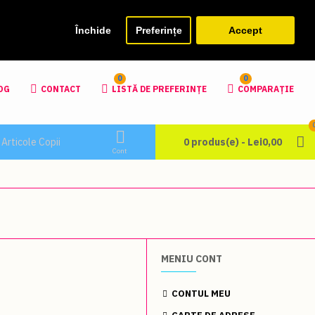
torage/modification/system/library/db/mysqli.php
on line
ler/startup/startup.php
on line
113
Închide
Preferințe
Accept
0
0
OG
CONTACT
LISTĂ DE PREFERINȚE
COMPARAŢIE
Articole Copii
0 produs(e) - Lei0,00
Cont
MENIU CONT
CONTUL MEU